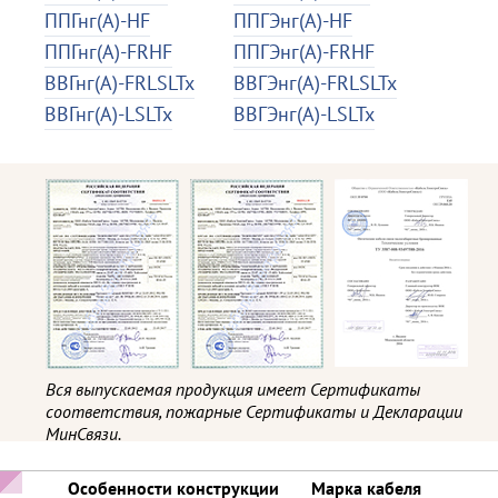
ППГнг(А)-HF
ППГЭнг(А)-HF
ППГнг(А)-FRHF
ППГЭнг(А)-FRHF
ВВГнг(А)-FRLSLTx
ВВГЭнг(А)-FRLSLTx
ВВГнг(А)-LSLTx
ВВГЭнг(А)-LSLTx
Вся выпускаемая продукция имеет Сертификаты
соответствия, пожарные Сертификаты и Декларации
МинСвязи.
Особенности конструкции
Марка кабеля