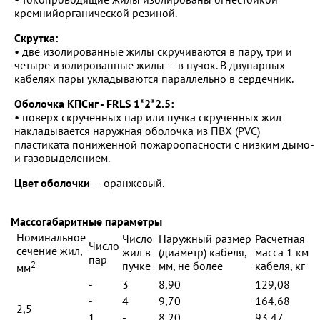
кремнийорганической резиной.
Скрутка:
• две изолированные жилы скручиваются в пару, три и
четыре изолированные жилы — в пучок. В двупарных
кабелях пары укладываются параллельно в сердечник.
Оболочка КПСнг - FRLS 1*2*2.5:
• поверх скрученных пар или пучка скрученных жил
накладывается наружная оболочка из ПВХ (PVC)
пластиката пониженной пожароопасности с низким дымо-
и газовыделением.
Цвет оболочки
— оранжевый.
Массогабаритные параметры
Номинальное
Число
Наружный размер
Расчетная
Число
сечение жил,
жил в
(диаметр) кабеля,
масса 1 км
пар
2
пучке
мм, не более
кабеля, кг
мм
-
3
8,90
129,08
-
4
9,70
164,68
2,5
1
-
8,20
93,47