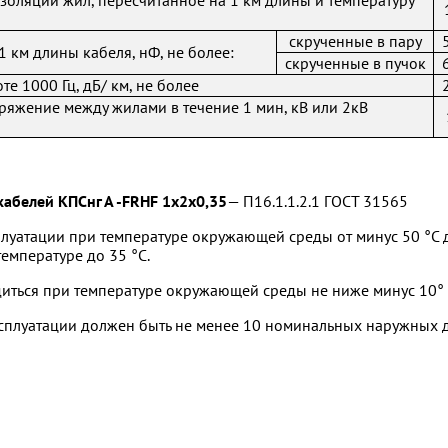
золяции жил, пересчитанное на 1 км длины и температуру
скрученные в пару
1 км длины кабеля, нФ, не более:
скрученные в пучок
е 1000 Гц, дБ/ км, не более
яжение между жилами в течение 1 мин, кВ или 2кВ
кабелей КПСнг А -FRHF
1х2х0,35
— П16.1.1.2.1 ГОСТ 31565
луатации при температуре окружающей среды от минус 50 °С д
емпературе до 35 °С.
ться при температуре окружающей среды не ниже минус 10° 
ксплуатации должен быть не менее 10 номинальных наружных 