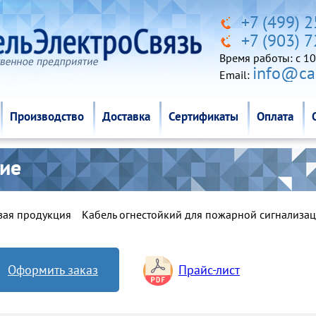
Производство
Доставка
Сертификаты
Оплата
+7 (499) 
+7 (903) 
Время работы: c 10
info@cab
Email:
Производство
Доставка
Сертификаты
Оплата
кие
вая продукция
Кабель огнестойкий для пожарной сигнализа
Оформить заказ
Прайс-лист