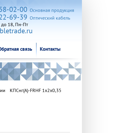
Обратная связь
Контакты
258-02-00
Основная продукция
722-69-39
Оптический кабель
 до 18, Пн-Пт
letrade.ru
Обратная связь
Контакты
ции
КПСнг(А)-FRHF 1x2x0,35