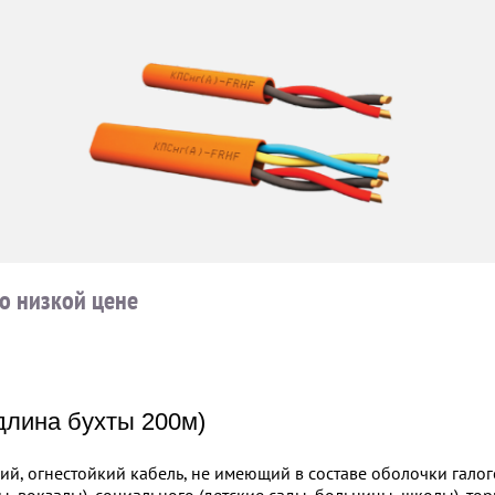
о низкой цене
длина бухты 200м)
ий, огнестойкий кабель, не имеющий в составе оболочки галог
ы, вокзалы), социального (детские сады, больницы, школы), то