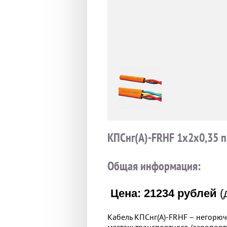
КПСнг(А)-FRHF 1x2x0,35 п
Общая информация:
Цена: 21234 рублей
(
Кабель КПСнг(А)-FRHF – негорюч
местах: транспортного (аэропорт