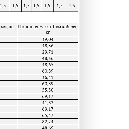
1,5
1,5
1,5
1,5
1,5
1,5
1,5
 мм, не
Расчетная масса 1 км кабеля,
кг
39,04
48,36
29,71
48,36
48,65
60,89
36,41
60,89
55,50
69,17
41,82
69,17
65,47
82,24
48,69