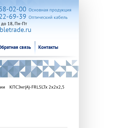
Обратная связь
Контакты
258-02-00
Основная продукция
722-69-39
Оптический кабель
 до 18, Пн-Пт
letrade.ru
Обратная связь
Контакты
ции
КПСЭнг(А)-FRLSLTx 2х2х2,5