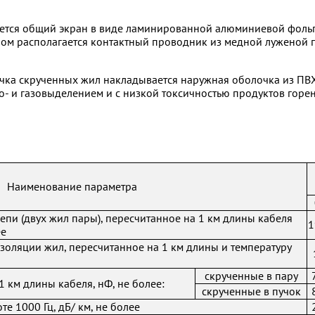
ется общий экран в виде ламинированной алюминиевой фольги
ом располагается контактный проводник из медной луженой 
учка скрученных жил накладывается наружная оболочка из ПВ
- и газовыделением и с низкой токсичностью продуктов горен
Наименование параметра
епи (двух жил пары), пересчитанное на 1 км длины кабеля
1
ее
золяции жил, пересчитанное на 1 км длины и температуру
скрученные в пару
1 км длины кабеля, нФ, не более:
скрученные в пучок
е 1000 Гц, дБ/ км, не более