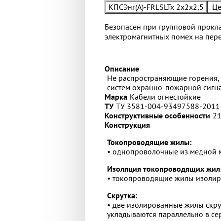
КПСЭнг(А)-FRLSLTx 2х2х2,5
Цен
Безопасен при групповой прокла
электромагнитных помех на пе
Описание
Не распространяющие горения, 
систем охранно-пожарной сигн
Марка
Кабели огнестойкие
ТУ
ТУ 3581-004-93497588-2011
Конструктивные особенности
21
Конструкция
Токопроводящие жилы:
• однопроволочные из медной м
Изоляция токопроводящих жил
• токопроводящие жилы изолиро
Скрутка:
• две изолированные жилы скру
укладываются параллельно в се