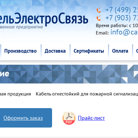
Производство
Доставка
Сертификаты
Оплата
+7 (499) 
+7 (903) 
Время работы: c 10
info@cab
Email:
Производство
Доставка
Сертификаты
Оплата
кие
вая продукция
Кабель огнестойкий для пожарной сигнализа
Оформить заказ
Прайс-лист