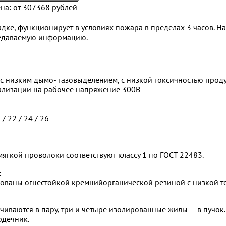
а: от 307368 рублей
дке, функционирует в условиях пожара в пределах 3 часов. Н
редаваемую информацию.
с низким дымо- газовыделением, с низкой токсичностью прод
ализации на рабочее напряжение 300В
 / 22 / 24 / 26
ягкой проволоки соответствуют классу 1 по ГОСТ 22483.
:
ваны огнестойкой кремнийорганической резиной с низкой то
чиваются в пару, три и четыре изолированные жилы — в пучок
рдечник.