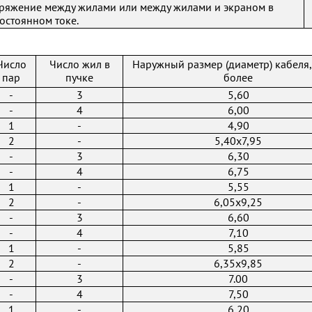
ряжение между жилами или между жилами и экраном в
постоянном токе.
Число
Число жил в
Наружный размер (диаметр) кабеля,
пар
пучке
более
-
3
5,60
-
4
6,00
1
-
4,90
2
-
5,40x7,95
-
3
6,30
-
4
6,75
1
-
5,55
2
-
6,05x9,25
-
3
6,60
-
4
7,10
1
-
5,85
2
-
6,35x9,85
-
3
7.00
-
4
7,50
1
-
6,20