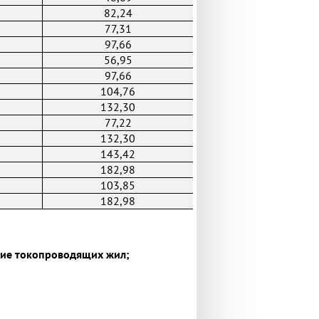
82,24
77,31
97,66
56,95
97,66
104,76
132,30
77,22
132,30
143,42
182,98
103,85
182,98
ение токопроводящих жил;