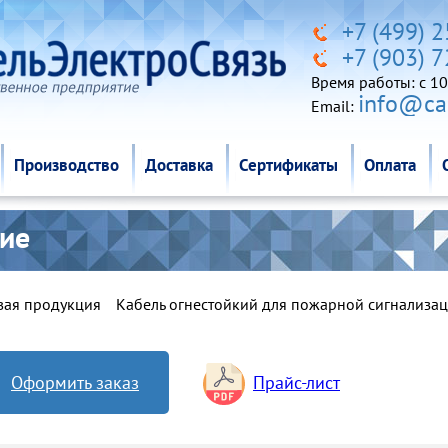
Производство
Доставка
Сертификаты
Оплата
+7 (499) 
+7 (903) 
Время работы: c 10
info@cab
Email:
Производство
Доставка
Сертификаты
Оплата
кие
вая продукция
Кабель огнестойкий для пожарной сигнализа
Оформить заказ
Прайс-лист