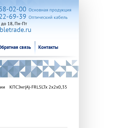
Обратная связь
Контакты
258-02-00
Основная продукция
722-69-39
Оптический кабель
 до 18, Пн-Пт
letrade.ru
Обратная связь
Контакты
ции
КПСЭнг(А)-FRLSLTx 2х2х0,35