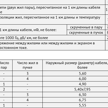
епи (двух жил пары), пересчитанное на 1 км длины кабеля
1
ее
золяции жил, пересчитанное на 1 км длины и температуру
скрученные в пару
1 км длины кабеля, нФ, не более:
скрученные в пучок
е 1000 Гц, дБ/ км, не более
ряжение между жилами или между жилами и экраном в
постоянном токе.
Число
Число жил в
Наружный размер (диаметр) кабеля,
пар
пучке
более
-
3
5,60
-
4
6,00
1
-
4,90
2
-
5,40x7,95
-
3
6,30
-
4
6,75
1
-
5,55