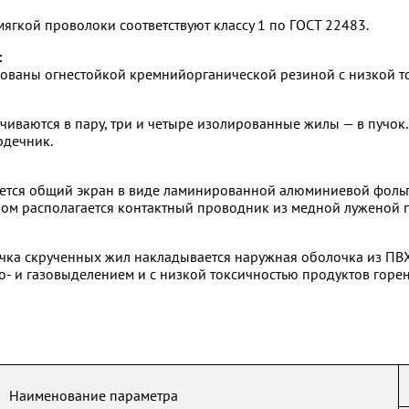
ягкой проволоки соответствуют классу 1 по ГОСТ 22483.
:
ваны огнестойкой кремнийорганической резиной с низкой то
чиваются в пару, три и четыре изолированные жилы — в пучок
рдечник.
ется общий экран в виде ламинированной алюминиевой фольги
ом располагается контактный проводник из медной луженой 
учка скрученных жил накладывается наружная оболочка из ПВ
- и газовыделением и с низкой токсичностью продуктов горен
Наименование параметра