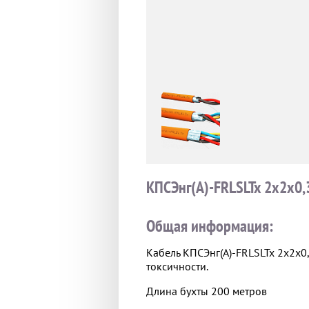
КПСЭнг(А)-FRLSLTx 2х2х0,
Общая информация:
Кабель КПСЭнг(А)-FRLSLTx 2х2х0
токсичности.
Длина бухты 200 метров