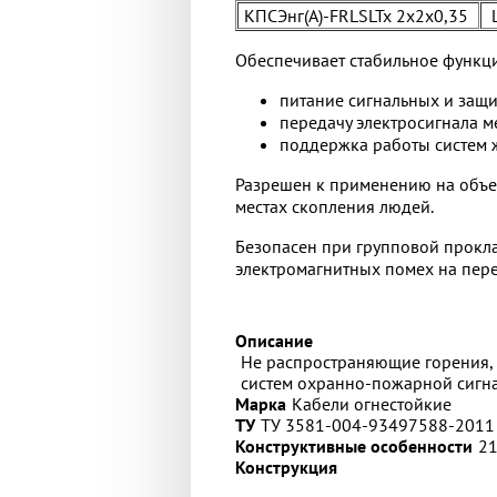
КПСЭнг(А)-FRLSLTx 2х2х0,35
Ц
Обеспечивает стабильное функц
питание сигнальных и защи
передачу электросигнала м
поддержка работы систем 
Разрешен к применению на объек
местах скопления людей.
Безопасен при групповой прокла
электромагнитных помех на пе
Описание
Не распространяющие горения, 
систем охранно-пожарной сигн
Марка
Кабели огнестойкие
ТУ
ТУ 3581-004-93497588-2011
Конструктивные особенности
21
Конструкция