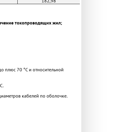
182,98
 cечение токопроводящих жил;
о плюс 70 °С и относительной
С.
диаметров кабелей по оболочке.