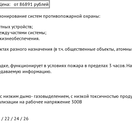
ена: от 86891 рублей
ионирование систем противопожарной охраны:
тных устройств;
ежду частями системы;
жизнеобеспечения.
тах разного назначения (в т.ч. общественные объекты, атомны
дке, функционирует в условиях пожара в пределах 3 часов. Н
редаваемую информацию.
с низким дымо- газовыделением, с низкой токсичностью прод
ализации на рабочее напряжение 300В
 / 22 / 24 / 26