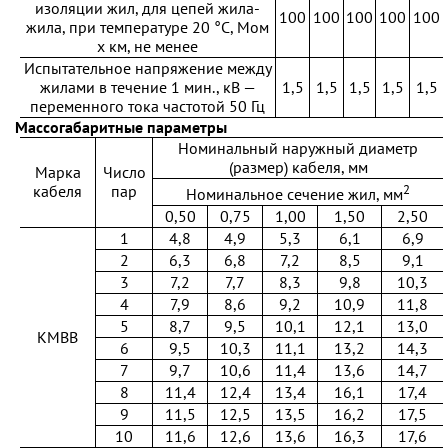
изоляции жил, для цепей жила-
100
100
100
100
100
жила, при температуре 20 °С, Мом
х км, не менее
Испытательное напряжение между
жилами в течение 1 мин., кВ —
1,5
1,5
1,5
1,5
1,5
переменного тока частотой 50 Гц
Массогабаритные параметры
Номинальный наружный диаметр
(размер) кабеля, мм
Марка
Число
2
кабеля
пар
Номинальное сечение жил, мм
0,50
0,75
1,00
1,50
2,50
1
4,8
4,9
5,3
6,1
6,9
2
6,3
6,8
7,2
8,5
9,1
3
7,2
7,7
8,3
9,8
10,3
4
7,9
8,6
9,2
10,9
11,8
5
8,7
9,5
10,1
12,1
13,0
КМВВ
6
9,5
10,3
11,1
13,2
14,3
7
9,7
10,6
11,4
13,6
14,7
8
11,4
12,4
13,4
16,1
17,4
9
11,5
12,5
13,5
16,2
17,5
10
11,6
12,6
13,6
16,3
17,6