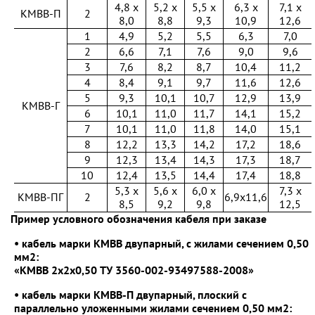
4,8 х
5,2 х
5,5 х
6,3 х
7,1 х
КМВВ-П
2
8,0
8,8
9,3
10,9
12,6
1
4,9
5,2
5,5
6,3
7,0
2
6,6
7,1
7,6
9,0
9,6
3
7,6
8,2
8,7
10,4
11,2
4
8,4
9,1
9,7
11,6
12,6
5
9,3
10,1
10,7
12,9
13,9
КМВВ-Г
6
10,1
11,0
11,7
14,1
15,2
7
10,1
11,0
11,8
14,0
15,1
8
12,2
13,3
14,2
17,2
18,6
9
12,3
13,4
14,3
17,3
18,7
10
12,4
13,5
14,4
17,4
18,8
5,3 х
5,6 х
6,0 х
7,3 х
КМВВ-ПГ
2
6,9x11,6
8,5
9,2
9,8
12,5
Пример условного обозначения кабеля при заказе
• кабель марки КМВВ двупарный, с жилами сечением 0,50
мм2:
«КМВВ 2x2x0,50 ТУ 3560-002-93497588-2008»
• кабель марки КМВВ-П двупарный, плоский с
параллельно уложенными жилами сечением 0,50 мм2: