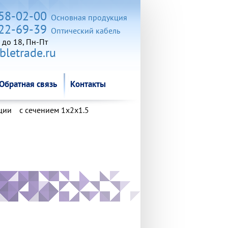
Обратная связь
Контакты
258-02-00
Основная продукция
722-69-39
Оптический кабель
 до 18, Пн-Пт
letrade.ru
Обратная связь
Контакты
ции
с сечением 1х2х1.5