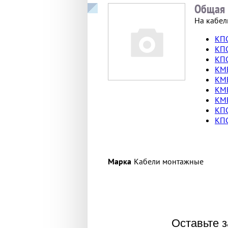
Общая 
На кабел
КПС
КПС
КПС
КМВ
КМВ
КМВ
КМВ
КПС
КПС
Марка
Кабели монтажные
Оставьте з