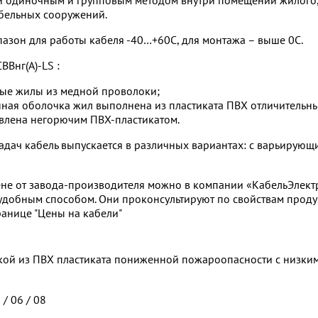
абельных сооружений.
азон для работы кабеля -40…+60С, для монтажа – выше 0С.
ВВнг(А)-LS :
ые жилы из медной проволоки;
ная оболочка жил выполнена из пластиката ПВХ отличительны
влена негорючим ПВХ-пластикатом.
дач кабель выпускается в различных вариантах: с варьирующ
ене от завода-производителя можно в компании «КабельЭлектр
обным способом. Они проконсультируют по свойствам продук
ранице "Цены на кабели"
кой из ПВХ пластиката пониженной пожароопасности с низки
 / 06 / 08