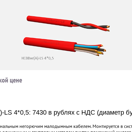
кой цене
-LS 4*0,5: 7430 в рублях с НДС (диаметр б
игнальным негорючим малодымным кабелем. Монтируется в сист
и одиночным и групповым методом внутри помещений жилого