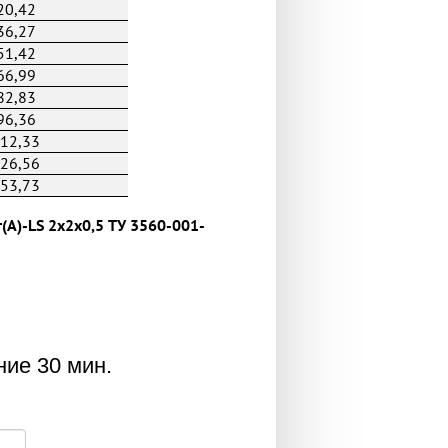
20,42
36,27
51,42
66,99
82,83
96,36
12,33
26,56
53,73
(А)-LS 2x2x0,5 ТУ 3560-001-
ние 30 мин.