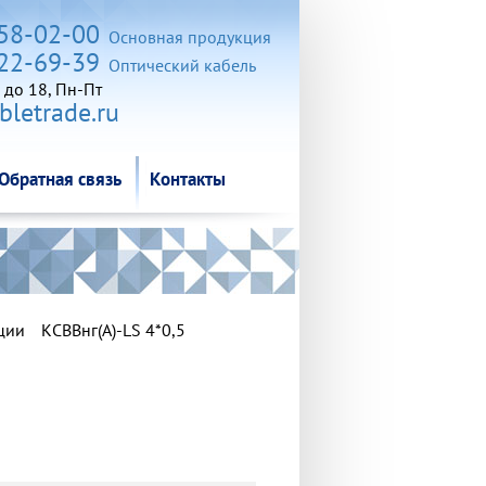
Обратная связь
Контакты
258-02-00
Основная продукция
722-69-39
Оптический кабель
 до 18, Пн-Пт
letrade.ru
Обратная связь
Контакты
ции
КСВВнг(А)-LS 4*0,5