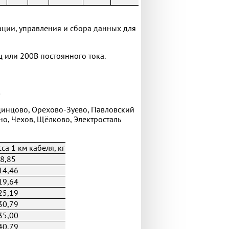
ации, управления и сбора данных для
ц или 200В постоянного тока.
.
динцово, Орехово-Зуево, Павловский
но, Чехов, Щёлково, Электросталь
са 1 км кабеля, кг
8,85
14,46
19,64
25,19
30,79
35,00
40,79