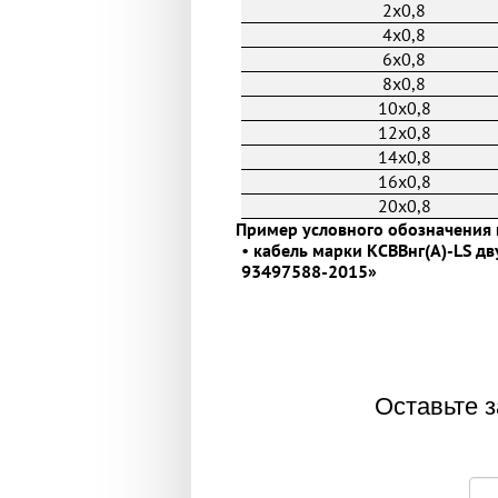
2x0,8
4x0,8
6x0,8
8x0,8
10x0,8
12x0,8
14x0,8
16x0,8
20x0,8
Пример условного обозначения 
•
кабель марки КСВВнг(А)-LS дв
93497588-2015»
Оставьте з