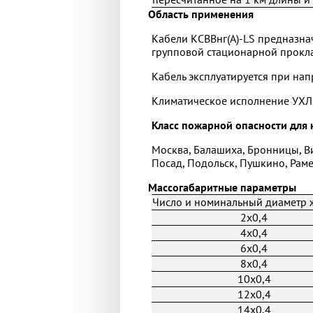
Область применения
Кабели КСВВнг(А)-LS предназна
групповой стационарной прокла
Кабель эксплуатируется при нап
Климатическое исполнение УХЛ,
Класс пожарной опасности для к
Москва, Балашиха, Бронницы, В
Посад, Подольск, Пушкино, Раме
Массогабаритные параметры
Число и номинальный диаметр 
2x0,4
4x0,4
6x0,4
8x0,4
10x0,4
12x0,4
14x0,4