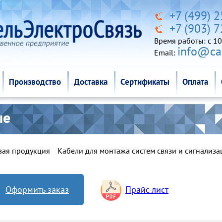
Производство
Доставка
Сертификаты
Оплата
+7 (499) 
+7 (903) 
Время работы: c 10
info@cab
Email:
Производство
Доставка
Сертификаты
Оплата
ые
вая продукция
Кабели для монтажа систем связи и сигнализа
Оформить заказ
Прайс-лист