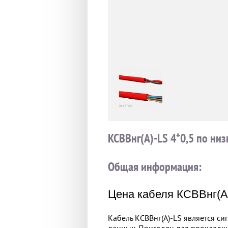
КСВВнг(А)-LS 4*0,5 по низ
Общая информация:
Цена кабеля КСВВнг(А)
Кабель КСВВнг(А)-LS является с
данных. Пригоден для прокладк