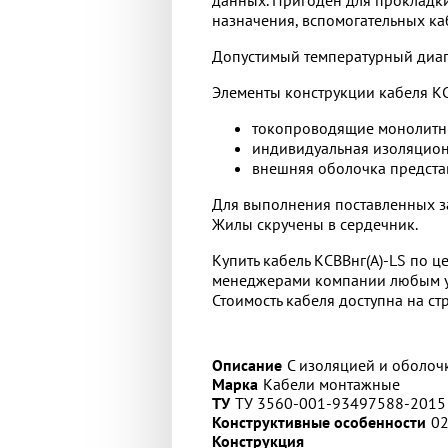
назначения, вспомогательных к
Допустимый температурный диап
Элементы конструкции кабеля КС
токопроводящие монолитн
индивидуальная изоляцион
внешняя оболочка предста
Для выполнения поставленных за
Жилы скручены в сердечник.
Купить кабель КСВВнг(А)-LS по ц
менеджерами компании любым уд
Стоимость кабеля доступна на ст
Описание
С изоляцией и оболоч
Марка
Кабели монтажные
ТУ
ТУ 3560-001-93497588-2015
Конструктивные особенности
02
Конструкция