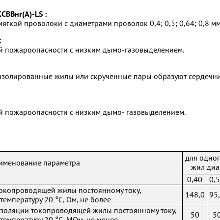
ВВнг(А)-LS :
гкой проволоки с диаметрами проволок 0,4; 0,5; 0,64; 0,8 м
:
ой пожароопасности с низким дымо-газовыделением.
золированные жилы или скрученные пары образуют сердечник
й пожароопасности с низким дымо- газовыделением.
для одно
именование параметра
жил диа
0,40
0,
токопроводящей жилы постоянному току,
148,0
95
температуру 20 °С, Ом, не более
изоляции токопроводящей жилы постоянному току,
50
5
температуру 20 °С, МОм, не менее