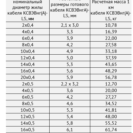
номинальный
Расчетная масса 1
размеры готового
диаметр жилы
км
кабеля KCBЭBнгA)-
кабеля KCBЭВнг(A)-
кабеля КСВЭВнг(А)-
LS, мм
LS,
мм
LS, кг
2x0,4
2,1 х 3,0
10,78
4x0,4
3,3
16,39
6x0,4
3,9
22,00
8x0,4
4,2
27,58
10x0,4
4,9
33,18
12x0,4
5,0
37,39
14x0,4
5,3
43,65
16x0,4
5,6
48,29
20x0,4
5,9
56,78
2x0,5
2,2 х 3,2
12,70
4x0,5
3,6
20,00
6x0,5
4,2
27,27
8x0,5
4,6
34,52
10x0,5
5,3
41,81
12x0,5
5,4
48,00
14x0,5
5,8
55,52
16x0,5
6,1
61,74