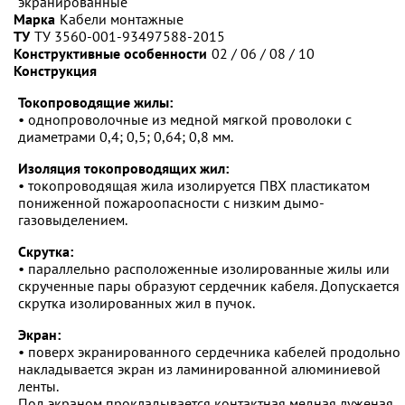
экранированные
Марка
Кабели монтажные
ТУ
ТУ 3560-001-93497588-2015
Конструктивные особенности
02 / 06 / 08 / 10
Конструкция
Токопроводящие жилы:
• однопроволочные из медной мягкой проволоки с
диаметрами 0,4; 0,5; 0,64; 0,8 мм.
Изоляция токопроводящих жил:
• токопроводящая жила изолируется ПВХ пластикатом
пониженной пожароопасности с низким дымо-
газовыделением.
Скрутка:
• параллельно расположенные изолированные жилы или
скрученные пары образуют сердечник кабеля. Допускается
скрутка изолированных жил в пучок.
Экран:
• поверх экранированного сердечника кабелей продольно
накладывается экран из ламинированной алюминиевой
ленты.
Под экраном прокладывается контактная медная луженая