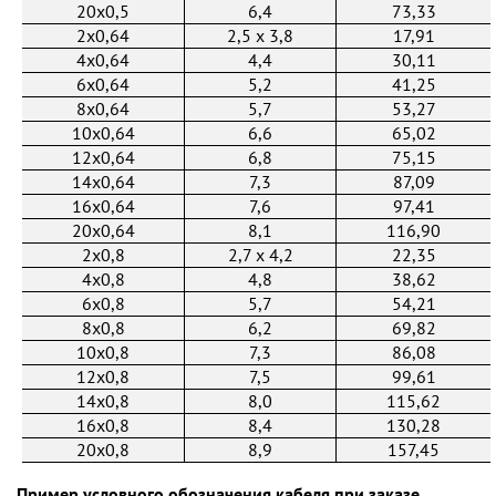
20x0,5
6,4
73,33
2x0,64
2,5 х 3,8
17,91
4x0,64
4,4
30,11
6x0,64
5,2
41,25
8x0,64
5,7
53,27
10x0,64
6,6
65,02
12x0,64
6,8
75,15
14x0,64
7,3
87,09
16x0,64
7,6
97,41
20x0,64
8,1
116,90
2x0,8
2,7 х 4,2
22,35
4x0,8
4,8
38,62
6x0,8
5,7
54,21
8x0,8
6,2
69,82
10x0,8
7,3
86,08
12x0,8
7,5
99,61
14x0,8
8,0
115,62
16x0,8
8,4
130,28
20x0,8
8,9
157,45
Пример условного обозначения кабеля при заказе