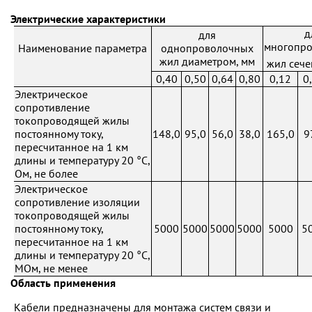
Электрические характеристики
д
для
многопр
Наименование параметра
однопроволочных
жил диаметром, мм
жил сече
0,40
0,50
0,64
0,80
0,12
0
Электрическое
сопротивление
токопроводящей жилы
постоянному току,
148,0
95,0
56,0
38,0
165,0
9
пересчитанное на 1 км
длины и температуру 20 °С,
Ом, не более
Электрическое
сопротивление изоляции
токопроводящей жилы
постоянному току,
5000
5000
5000
5000
5000
5
пересчитанное на 1 км
длины и температуру 20 °С,
МОм, не менее
Область применения
Кабели предназначены для монтажа систем связи и