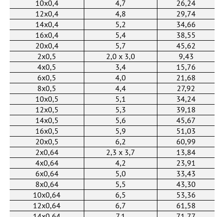
10x0,4
4,7
26,24
12x0,4
4,8
29,74
14x0,4
5,2
34,66
16x0,4
5,4
38,55
20x0,4
5,7
45,62
2x0,5
2,0 х 3,0
9,43
4x0,5
3,4
15,76
6x0,5
4,0
21,68
8x0,5
4,4
27,92
10x0,5
5,1
34,24
12x0,5
5,3
39,18
14x0,5
5,6
45,67
16x0,5
5,9
51,03
20x0,5
6,2
60,99
2x0,64
2,3 х 3,7
13,84
4x0,64
4,2
23,91
6x0,64
5,0
33,43
8x0,64
5,5
43,30
10x0,64
6,5
53,36
12x0,64
6,7
61,58
14x0,64
7,1
71,77