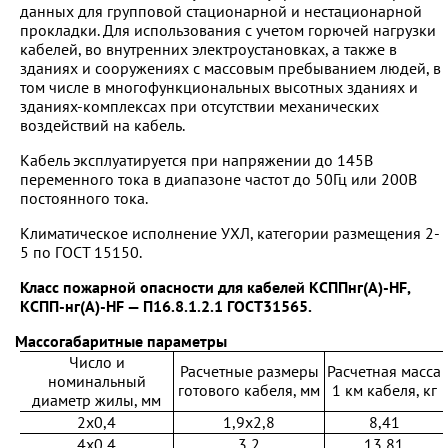
данных для групповой стационарной и нестационарной
прокладки. Для использования с учетом горючей нагрузки
кабелей, во внутренних электроустановках, а также в
зданиях и сооружениях с массовым пребыванием людей, в
том числе в многофункциональных высотных зданиях и
зданиях-комплексах при отсутствии механических
воздействий на кабель.
Кабель эксплуатируется при напряжении до 145В
переменного тока в диапазоне частот до 50Гц или 200В
постоянного тока.
Климатическое исполнение УХЛ, категории размещения 2-
5 по ГОСТ 15150.
Класс пожарной опасности для кабелей КСППнг(А)-НF,
КСПП-нг(А)-НF — П16.8.1.2.1 ГОСТ31565.
Массогабаритные параметры
Число и
Расчетные размеры
Расчетная масса
номинальный
готового кабеля, мм
1 км кабеля, кг
диаметр жилы, мм
2x0,4
1,9x2,8
8,41
4x0,4
3,2
13,81