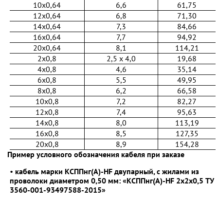
10x0,64
6,6
61,75
12x0,64
6,8
71,30
14x0,64
7,3
84,66
16x0,64
7,7
94,92
20x0,64
8,1
114,21
2x0,8
2,5 х 4,0
19,68
4x0,8
4,6
35,14
6x0,8
5,5
49,95
8x0,8
6,2
66,58
10x0,8
7,2
82,27
12x0,8
7,4
95,63
14x0,8
8,0
113,19
16x0,8
8,5
127,35
20x0,8
8,9
154,28
Пример условного обозначения кабеля при заказе
•
кабель марки КСППнг(А)-HF двупарный, с жилами из
проволоки диаметром 0,50 мм: «КСППнг(А)-HF 2x2x0,5 ТУ
3560-001-93497588-2015»