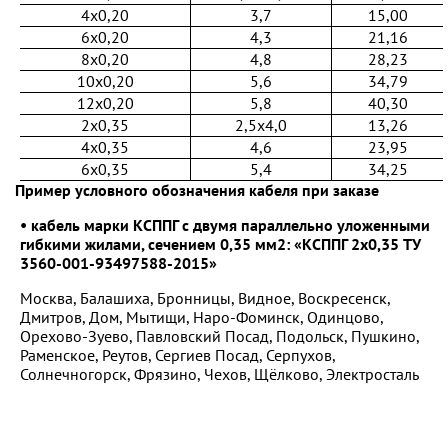
4x0,20
3,7
15,00
6x0,20
4,3
21,16
8x0,20
4,8
28,23
10x0,20
5,6
34,79
12x0,20
5,8
40,30
2x0,35
2,5x4,0
13,26
4x0,35
4,6
23,95
6x0,35
5,4
34,25
Пример условного обозначения кабеля при заказе
• кабель марки КСППГ с двумя параллельно уложенными
гибкими жилами, сечением 0,35 мм2: «КСППГ 2x0,35 ТУ
3560-001-93497588-2015»
Москва, Балашиха, Бронницы, Видное, Воскресенск,
Дмитров, Дом, Мытищи, Наро-Фоминск, Одинцово,
Орехово-Зуево, Павловский Посад, Подольск, Пушкино,
Раменское, Реутов, Сергиев Посад, Серпухов,
Солнечногорск, Фрязино, Чехов, Щёлково, Электросталь