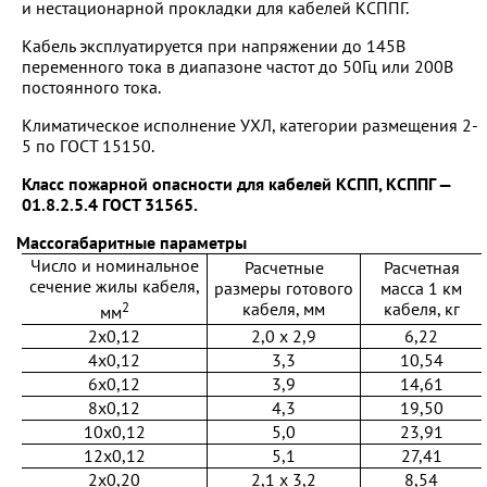
и нестационарной прокладки для кабелей КСППГ.
Кабель эксплуатируется при напряжении до 145В
переменного тока в диапазоне частот до 50Гц или 200В
постоянного тока.
Климатическое исполнение УХЛ, категории размещения 2-
5 по ГОСТ 15150.
Класс пожарной опасности для кабелей КСПП, КСППГ —
01.8.2.5.4 ГОСТ 31565.
Массогабаритные параметры
Число и номинальное
Расчетные
Расчетная
сечение жилы кабеля,
размеры готового
масса 1 км
2
кабеля, мм
кабеля, кг
мм
2x0,12
2,0 х 2,9
6,22
4x0,12
3,3
10,54
6x0,12
3,9
14,61
8x0,12
4,3
19,50
10x0,12
5,0
23,91
12x0,12
5,1
27,41
2x0,20
2,1 х 3,2
8,54