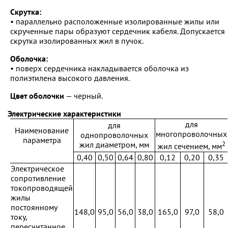
Скрутка:
• параллельно расположенные изолированные жилы или
скрученные пары образуют сердечник кабеля. Допускается
скрутка изолированных жил в пучок.
Оболочка:
• поверх сердечника накладывается оболочка из
полиэтилена высокого давления.
Цвет оболочки
— черный.
Электрические характеристики
для
для
Наименование
многопроволочных
однопроволочных
параметра
2
жил диаметром, мм
жил сечением, мм
0,40
0,50
0,64
0,80
0,12
0,20
0,35
Электрическое
сопротивление
токопроводящей
жилы
постоянному
148,0
95,0
56,0
38,0
165,0
97,0
58,0
току,
пересчитанное