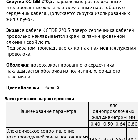
Скрутка КСПЭВ 2*0,5:
параллельно расположенные
изолированные жилы или скрученные пары образуют
сердечник кабеля. Допускается скрутка изолированных
жил в пучок.
Экран:
в кабеле КСПЭВ 2*0,5 поверх сердечника кабелей
продольно накладывается экран из ламинированной
алюминиевой ленты.
Под экраном прокладывается контактная медная луженая
проволока.
Оболочка:
поверх экранированного сердечника
накладывается оболочка из поливинилхлоридного
пластиката.
Цвет оболочки
— белый.
Электрические характеристики
для
Наименование параметра
однопроволочных
жил диаметром, мм
0,40
0,50
0,64
0,80
Электрическое сопротивление
токопроводящей жилы постоянному
148,0
95,0
56,0
38,0