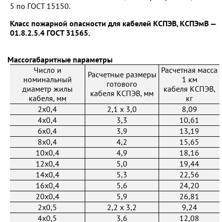
5 по ГОСТ 15150.
Класс пожарной опасности для кабелей КСПЭВ, КСПЭмВ —
01.8.2.5.4 ГОСТ 31565.
Массогабаритные параметры
Число и
Расчетная масса
Расчетные размеры
номинальный
1 км
готового
диаметр жилы
кабеля КСПЭВ,
кабеля КСПЭВ, мм
кабеля, мм
кг
2x0,4
2,1 х 3,0
8,09
4x0,4
3,3
10,61
6x0,4
3,9
13,19
8x0,4
4,2
15,65
10x0,4
4,9
18,16
12x0,4
5,0
19,44
14x0,4
5,3
22,56
16x0,4
5,6
24,20
20x0,4
5,9
26,81
2x0,5
2,2 х 3,2
9,24
4x0,5
3,6
12,08