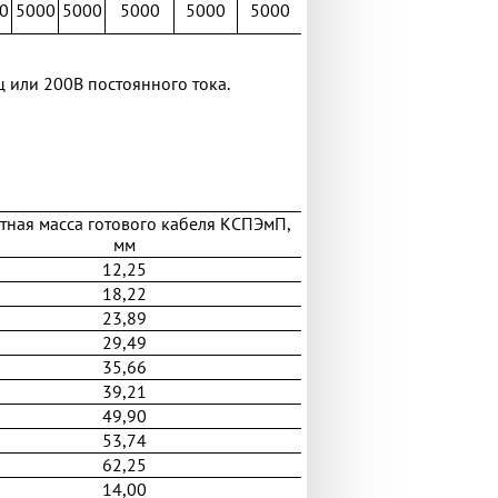
0
5000
5000
5000
5000
5000
ц или 200В постоянного тока.
тная масса готового кабеля КСПЭмП,
мм
12,25
18,22
23,89
29,49
35,66
39,21
49,90
53,74
62,25
14,00