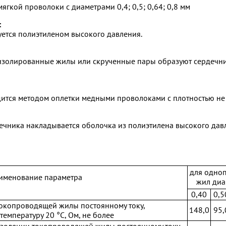
гкой проволоки с диаметрами 0,4; 0,5; 0,64; 0,8 мм
:
ется полиэтиленом высокого давления.
золированные жилы или скрученные пары образуют сердечник
дится методом оплетки медными проволоками с плотностью не
ечника накладывается оболочка из полиэтилена высокого дав
для одно
именование параметра
жил диа
0,40
0,5
токопроводящей жилы постоянному току,
148,0
95,
температуру 20 °С, Ом, не более