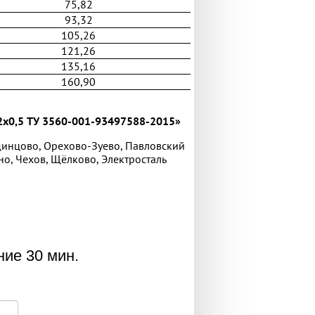
75,82
93,32
105,26
121,26
135,16
160,90
2x0,5 ТУ 3560-001-93497588-2015»
динцово, Орехово-Зуево, Павловский
но, Чехов, Щёлково, Электросталь
ние 30 мин.