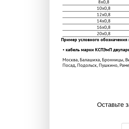
8x0,8
10x0,8
12x0,8
14x0,8
16x0,8
20x0,8
Пример условного обозначения 
•
кабель марки КСПЭмП двупарн
Москва, Балашиха, Бронницы, В
Посад, Подольск, Пушкино, Раме
Оставьте з