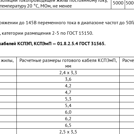
изоляции токопроводящей жилы постоянному току,
5000
500
температуру 20 °С, МОм, не менее
ряжении до 145В переменного тока в диапазоне частот до 50Г
 категории размещения 2-5 по ГОСТ 15150.
кабелей КСПЭП, КСПЭмП — 01.8.2.5.4 ГОСТ 31565.
 жилы,
Расчетные размеры готового кабеля КСПЭмП,
Расче
мм
2,4 х 3,3
3,6
4,2
4,7
5,3
5,4
6,0
6,2
6,5
2,5 х 3,5